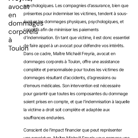
avocat
psychologiques. Les compagnies d’assurance, bien que
en
présentes pour indemniser les victimes, tendent à sous-
dommages
évaluer les dommages physiques, psychologiques, et
cognitifs afin de minimiser les paiements
corporels
d’indemnisation. En tant que victime, il est donc essentiel
à
de faire appel à un avocat pour défendre vos intérêts.
Toulon
Dans ce cadre, Maître Michaël Freyria, avocat en
dommages corporels à Toulon, offre une assistance
complète et personnalisée pour toutes les victimes de
dommages résultant d’accidents, d’agressions ou
d’erreurs médicales. Son intervention est nécessaire
pour garantir que toutes les composantes du dommage
soient prises en compte, et que l’indemnisation à laquelle
la victime a droit soit complète et adaptée aux
souffrances endurées.
Conscient de l’impact financier que peut représenter
une procédure, Maître Michaël Freyria vous propose une