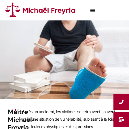
DROIT DE LA FAMILLE
DROIT CIVIL ET IMMOBILIER
DOMMAGES CORPORELS
Maître
Après un accident, les victimes se retrouvent souvent
Michaël
dans une situation de vulnérabilité, subissant à la fois
Freyria,
des douleurs physiques et des pressions